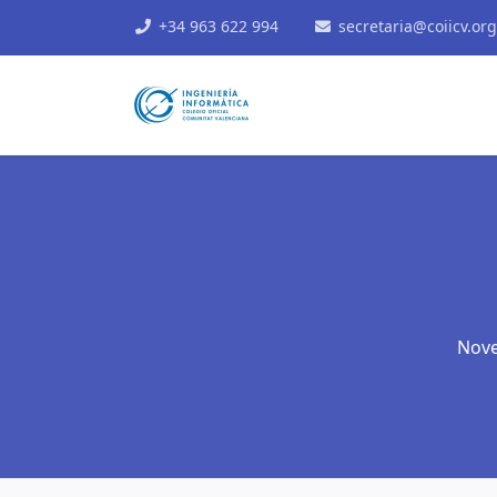
+34 963 622 994
secretaria@coiicv.org
Nove