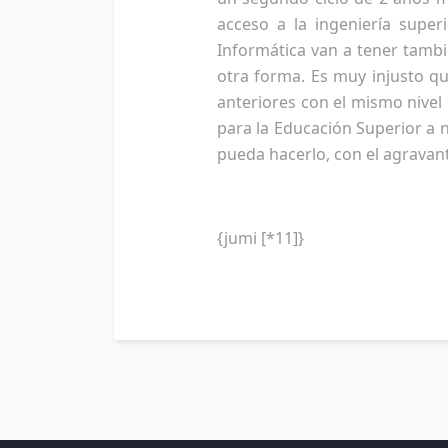
acceso a la ingeniería super
Informática van a tener tambi
otra forma. Es muy injusto qu
anteriores con el mismo nivel
para la Educación Superior a n
pueda hacerlo, con el agravant
{jumi [*11]}