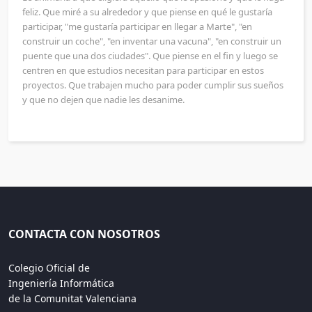
feliz. Que miré a su alrededor y que piense en qué le gustaría
participar, "me gustaría participar en llegar a Marte", "en
construir un coche", "en inventar una vacuna", "en construir un
puente que una dos ciudades". Que piense en el fin y luego se
centren en que estudios necesitan para participar en estos
proyectos. Que trabajen mucho para poder cumplir sus sueños
y que no dejen que nadie les desanime.
CONTACTA CON NOSOTROS
Colegio Oficial de
Ingeniería Informática
de la Comunitat Valenciana