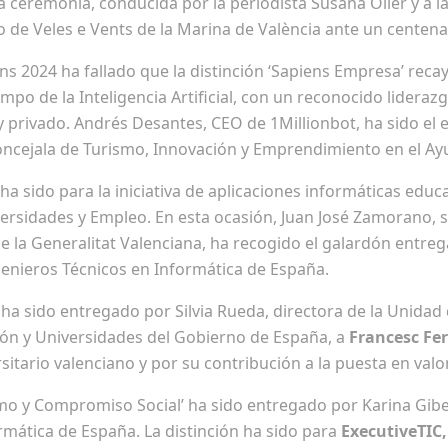
 La ceremonia, conducida por la periodista Susana Oller y a l
io de Veles e Vents de la Marina de València ante un centen
ns 2024 ha fallado que la distinción ‘Sapiens Empresa’ reca
po de la Inteligencia Artificial, con un reconocido liderazg
 y privado. Andrés Desantes, CEO de 1Millionbot, ha sido el
oncejala de Turismo, Innovación y Emprendimiento en el Ay
 ha sido para
la iniciativa
de aplicaciones informáticas educa
versidades y Empleo. En esta ocasión, Juan José Zamorano, 
e la Generalitat Valenciana, ha recogido el galardón entreg
genieros Técnicos en Informática de España.
ha sido entregado por Silvia Rueda, directora de la Unidad 
ción y Universidades del Gobierno de España, a
Francesc Fe
sitario valenciano y por su contribución a la puesta en valor
o y Compromiso Social’ ha sido entregado por Karina Giber
rmática de España. La distinción ha sido para
ExecutiveTIC