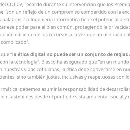
 del COIICV, recordó durante su intervención que los Premi
que “son un reflejo de un compromiso compartido con la exce
palabras, “la Ingeniería Informática tiene el potencial de 
ar ese poder para el bien común, protegiendo la privacida
zación eficiente de los recursos a la vez que un uso racional
 complicado”.
 que “
la ética digital no puede ser
un conjunto de reglas 
con la tecnología”. Blasco ha asegurado que “en un mundo 
n nuestras vidas cotidianas, la ética debe convertirse en n
icientes, sino también justas, inclusivas y respetuosas con
ormática, debemos asumir la responsabilidad de desarrollar
bién sostenibles desde el punto de vista ambiental, social y