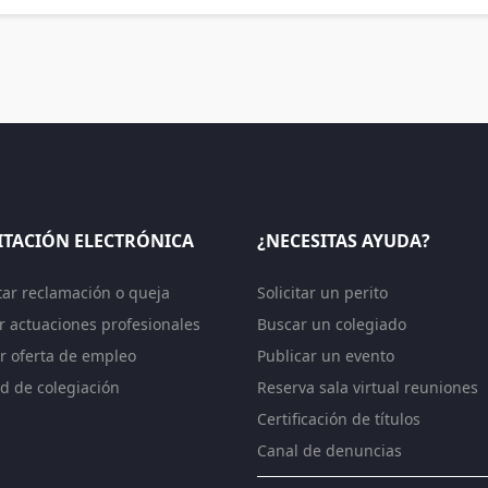
ITACIÓN ELECTRÓNICA
¿NECESITAS AYUDA?
tar reclamación o queja
Solicitar un perito
ar actuaciones profesionales
Buscar un colegiado
r oferta de empleo
Publicar un evento
ud de colegiación
Reserva sala virtual reuniones
Certificación de títulos
Canal de denuncias