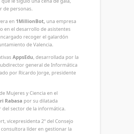
a que le siguió una cena de gala,
ar de personas.
yera en
1MillionBot,
una empresa
o en el desarrollo de asistentes
 encargado recoger el galardón
untamiento de Valencia.
tivas
AppsEdu
, desarrollada por la
subdirector general de Informática
ado por Ricardo Jorge, presidente
de Mujeres y Ciencia en el
rri Rabasa
por su dilatada
 del sector de la informática.
t, vicepresidenta 2º del Consejo
,
consultora líder en gestionar la