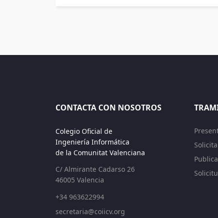
CONTACTA CON NOSOTROS
TRAM
Presen
Colegio Oficial de
Ingeniería Informática
Solicit
de la Comunitat Valenciana
Publica
C/ Almirante Cadarso 26
Solicit
46005 Valencia
+34 963622994
secretaria@coiicv.org