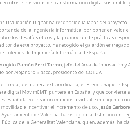
a en ofrecer servicios de transformación digital sostenible,
ens Divulgación Digital’ ha reconocido la labor del proyecto
ortancia de la ingeniería informática, por poner en valor 
 sobre los desafíos éticos y la promoción de prácticas respo
editor de este proyecto, ha recogido el galardón entregado
de Colegios de Ingeniería Informática de España.
recogido
Ramón Ferri Tormo
, jefe del área de Innovación y
do por Alejandro Blasco, presidente del COIICV.
 entregar, de manera extraordinaria, el ‘Premio Sapiens Esp
eta digital MovimEMT, puntera en España, y que convierte a
s española en crear un monedero virtual e inteligente con
 movilidad e incentivar el incremento de uso.
Jesús Carbone
el Ayuntamiento de Valencia, ha recogido la distinción entreg
ública de la Generalitat Valenciana, quien, además, ha cla