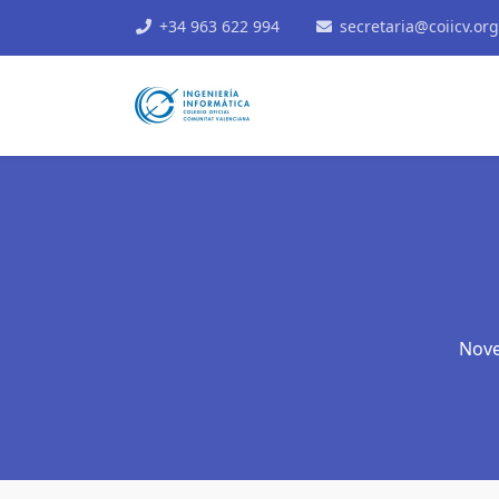
+34 963 622 994
secretaria@coiicv.org
Nove