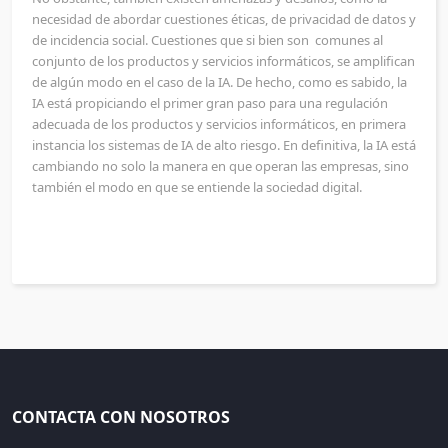
necesidad de abordar cuestiones éticas, de privacidad de datos y
de incidencia social. Cuestiones que si bien son comunes al
conjunto de los productos y servicios informáticos, se amplifican
de algún modo en el caso de la IA. De hecho, como es sabido, la
IA está propiciando el primer gran paso para una regulación
adecuada de los productos y servicios informáticos, en primera
instancia los sistemas de IA de alto riesgo. En definitiva, la IA está
cambiando no solo la manera en que operan las empresas, sino
también el modo en que se entiende la sociedad digital.
CONTACTA CON NOSOTROS