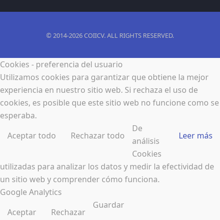
© 2014-2026 COIICV. ALL RIGHTS RESERVED.
Cookies - preferencia del usuario
Utilizamos cookies para garantizar que obtiene la mejor
experiencia en nuestro sitio web. Si rechaza el uso de
cookies, es posible que este sitio web no funcione como se
esperaba.
De
Aceptar todo
Rechazar todo
Leer más
análisis
Cookies
utilizadas para analizar los datos y medir la efectividad de
un sitio web y comprender cómo funciona.
Google Analytics
Guardar
Aceptar
Rechazar