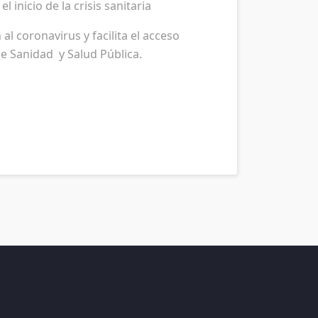
inicio de la crisis sanitaria
l coronavirus y facilita el acceso
 de Sanidad y Salud Pública.