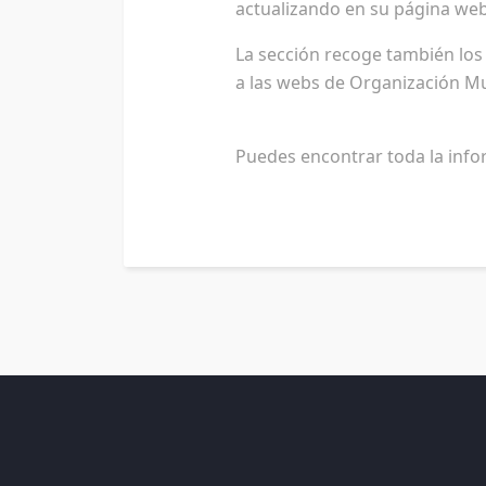
actualizando en su página web, 
La sección recoge también los 
a las webs de Organización Mun
Puedes encontrar toda la inf