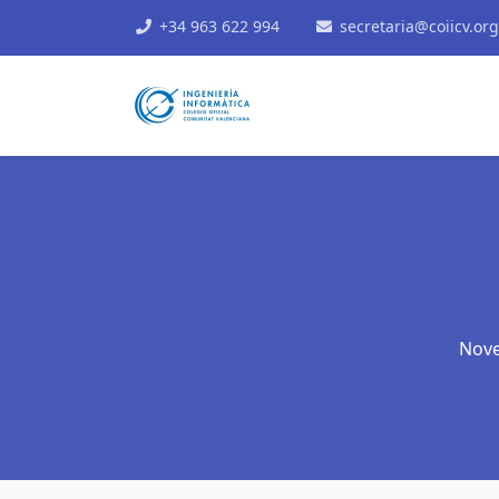
+34 963 622 994
secretaria@coiicv.org
Nove