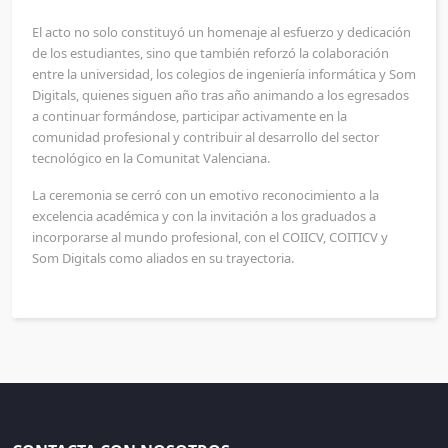
El acto no solo constituyó un homenaje al esfuerzo y dedicación
de los estudiantes, sino que también reforzó la colaboración
entre la universidad, los colegios de ingeniería informática y Som
Digitals, quienes siguen año tras año animando a los egresados
a continuar formándose, participar activamente en la
comunidad profesional y contribuir al desarrollo del sector
tecnológico en la Comunitat Valenciana.
La ceremonia se cerró con un emotivo reconocimiento a la
excelencia académica y con la invitación a los graduados a
incorporarse al mundo profesional, con el COIICV, COITICV y
Som Digitals como aliados en su trayectoria.