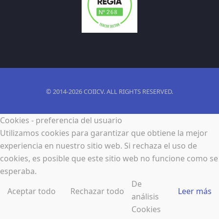
© 2014-2026 COIICV. ALL RIGHTS RESERVED.
Cookies - preferencia del usuario
Utilizamos cookies para garantizar que obtiene la mejor
experiencia en nuestro sitio web. Si rechaza el uso de
cookies, es posible que este sitio web no funcione como se
esperaba.
De
Aceptar todo
Rechazar todo
Leer más
análisis
Cookies