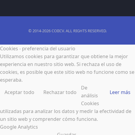
© 2014-2026 COIICV. ALL RIGHTS RESERVED.
Cookies - preferencia del usuario
Utilizamos cookies para garantizar que obtiene la mejor
experiencia en nuestro sitio web. Si rechaza el uso de
cookies, es posible que este sitio web no funcione como se
esperaba.
De
Aceptar todo
Rechazar todo
Leer más
análisis
Cookies
utilizadas para analizar los datos y medir la efectividad de
un sitio web y comprender cómo funciona.
Google Analytics
Guardar