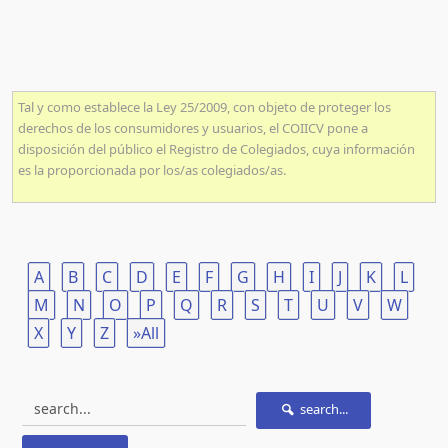
Tal y como establece la Ley 25/2009, con objeto de proteger los
derechos de los consumidores y usuarios, el COIICV pone a
disposición del público el Registro de Colegiados, cuya información
es la proporcionada por los/as colegiados/as.
A
B
C
D
E
F
G
H
I
J
K
L
M
N
O
P
Q
R
S
T
U
V
W
X
Y
Z
»All
search...