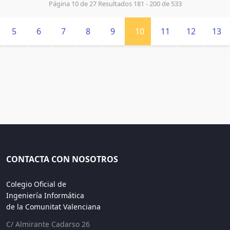
Página 10 de 27 Resultados 181 - 200 de 533
5
6
7
8
9
10
11
12
13
CONTACTA CON NOSOTROS
Colegio Oficial de
Ingeniería Informática
de la Comunitat Valenciana
C/ Almirante Cadarso 26