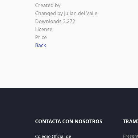
Created by
Changed by
Julian del Valle
Downloads
3,272
License
Price
Back
CONTACTA CON NOSOTROS
TRAM
Presen
Colegio Oficial de