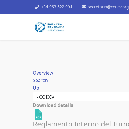
+34 963 622 994
secretaria@coiicv.org
Overview
Search
Up
Download details
Reglamento Interno del Turno