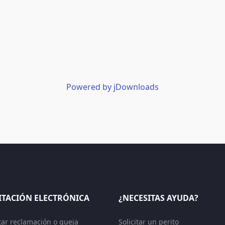
Powered by jDownloads
ITACIÓN ELECTRÓNICA
¿NECESITAS AYUDA?
tar reclamación o queja
Solicitar un perito